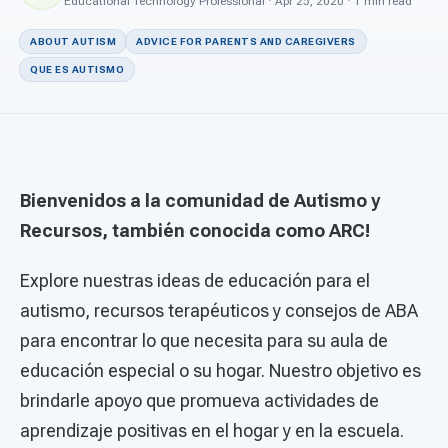
For PreK & Sped Directors
Educational Technology Professional · Apr 25, 2020 · 1 min read
ABOUT AUTISM
ADVICE FOR PARENTS AND CAREGIVERS
For Superintendents
QUE ES AUTISMO
Connect
Bienvenidos a la comunidad de Autismo y
Recursos, también conocida como ARC!
Explore nuestras ideas de educación para el
autismo, recursos terapéuticos y consejos de ABA
para encontrar lo que necesita para su aula de
educación especial o su hogar. Nuestro objetivo es
brindarle apoyo que promueva actividades de
aprendizaje positivas en el hogar y en la escuela.