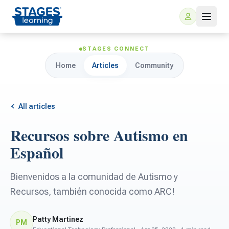
STAGES CONNECT
Home
Articles
Community
All articles
Recursos sobre Autismo en
For Families
Español
ARIS Home Learning
For Schools
Bienvenidos a la comunidad de Autismo y
Recursos, también conocida como ARC!
Free Resources
For Teachers
Patty Martinez
PM