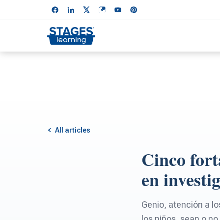
All articles
Cinco fort
en investi
Genio, atención a lo
los niños, sean o no