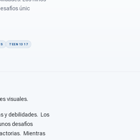
esafíos únic
NS
TEEN 13 17
es visuales.
as y debilidades. Los
unos desafíos
factorias. Mientras