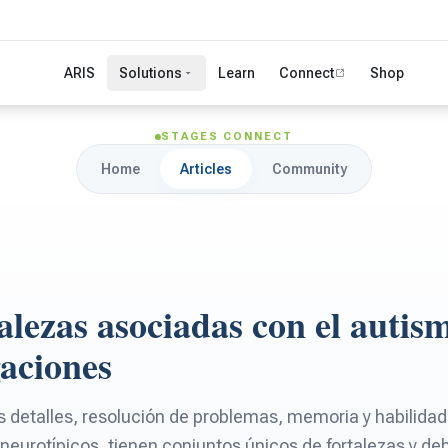
ARIS
Solutions
Learn
Connect
Shop
STAGES CONNECT
Home
Articles
Community
alezas asociadas con el autis
gaciones
s detalles, resolución de problemas, memoria y habilidad
 neurotípicos, tienen conjuntos únicos de fortalezas y deb