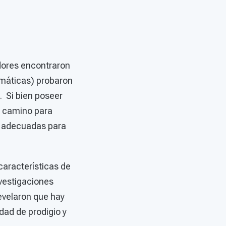
dores encontraron
emáticas) probaron
. Si bien poseer
el camino para
e adecuadas para
características de
nvestigaciones
revelaron que hay
dad de prodigio y