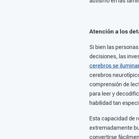
autismo en las famil
Atención a los det
Si bien las persona
decisiones, las inv
cerebros se ilumina
cerebros neurotípic
comprensión de lect
para leer y decodif
habilidad tan espec
Esta capacidad de 
extremadamente bue
convertirse fácilme