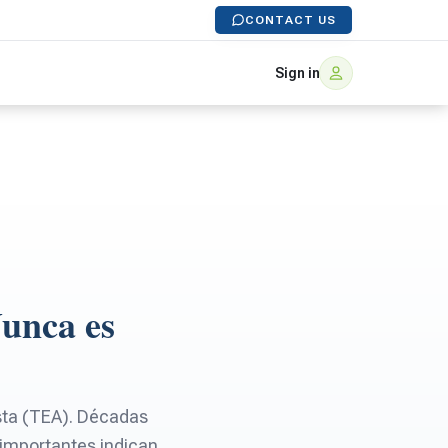
CONTACT US
Sign in
Nunca es
sta (TEA). Décadas
s importantes indican