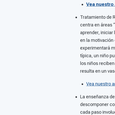
Vea nuestro 
Tratamiento de Re
centra en áreas 
aprender, inicia
en la motivación
experimentará más
típica, un niño p
los niños recibe
resulta en un vas
Vea nuestro a
La enseñanza de 
descomponer com
cada paso involu