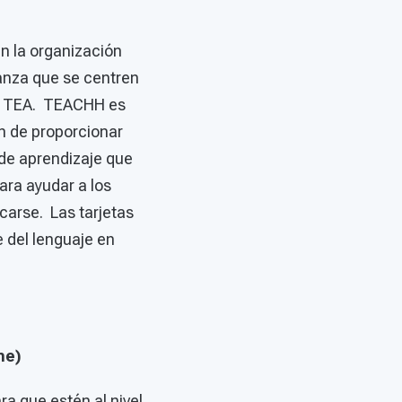
n la organización
ñanza que se centren
con TEA. TEACHH es
n de proporcionar
 de aprendizaje que
ara ayudar a los
carse. Las tarjetas
 del lenguaje en
ime)
ra que estén al nivel