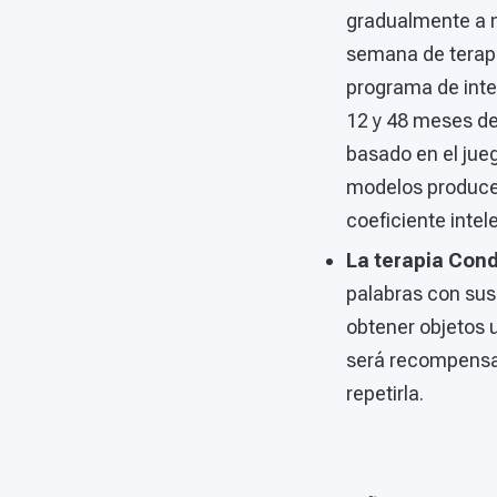
gradualmente a m
semana de terapia
programa de inte
12 y 48 meses de
basado en el jue
modelos producen
coeficiente intel
La terapia Con
palabras con sus
obtener objetos 
será recompensad
repetirla.