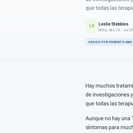
que todas las terap
Leslie Stebbins
LS
M.Ed., M.L.I.S. · Jul 
ADVICE FOR PARENTS AND
Hay muchos tratami
de investigaciones 
que todas las terap
Aunque no hay una “
síntomas para mucho