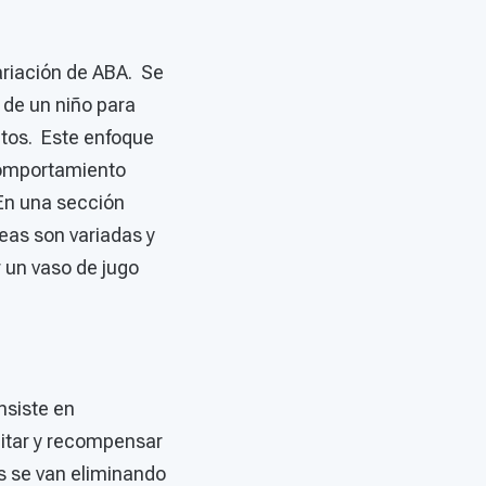
ariación de ABA. Se
 de un niño para
ntos. Este enfoque
 comportamiento
 En una sección
reas son variadas y
 un vaso de jugo
nsiste en
tar y recompensar
s se van eliminando