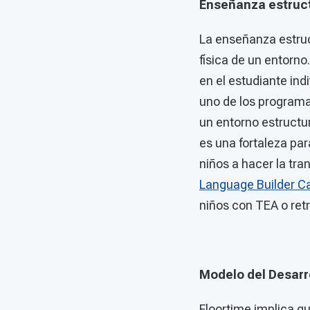
Enseñanza estruct
La enseñanza estruc
física de un entorn
en el estudiante ind
uno de los programa
un entorno estructu
es una fortaleza pa
niños a hacer la tra
Language Builder C
niños con TEA o retr
Modelo del Desarro
Floortime implica qu