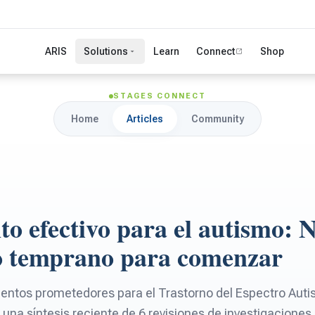
ARIS
Solutions
Learn
Connect
Shop
STAGES CONNECT
Home
Articles
Community
o efectivo para el autismo: 
 temprano para comenzar
ntos prometedores para el Trastorno del Espectro Auti
 una síntesis reciente de 6 revisiones de investigacione