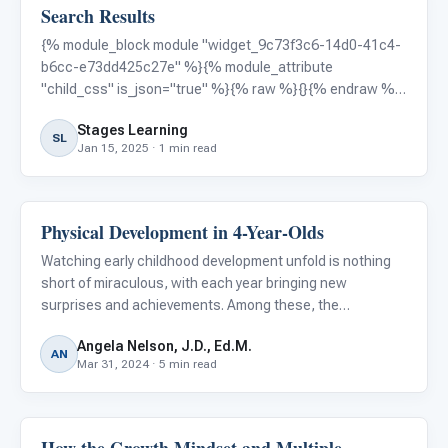
Search Results
Autism Resources
{% module_block module "widget_9c73f3c6-14d0-41c4-
b6cc-e73dd425c27e" %}{% module_attribute
"child_css" is_json="true" %}{% raw %}{}{% endraw %}
{% end_module_attribute %}{% module_attribute "css"
Stages Learning
is_json="true" %}{% raw %}{}{% endraw %}{%
SL
Jan 15, 2025 · 1 min read
end_module_attribute %}{% module_attribute
Physical Development in 4-Year-Olds
Autism Resources
Watching early childhood development unfold is nothing
short of miraculous, with each year bringing new
surprises and achievements. Among these, the
developmental strides made at the age of four are
Angela Nelson, J.D., Ed.M.
particularly fascinating. This period is a pivotal chapter in
AN
Mar 31, 2024 · 5 min read
a child's physical
Autism Resources