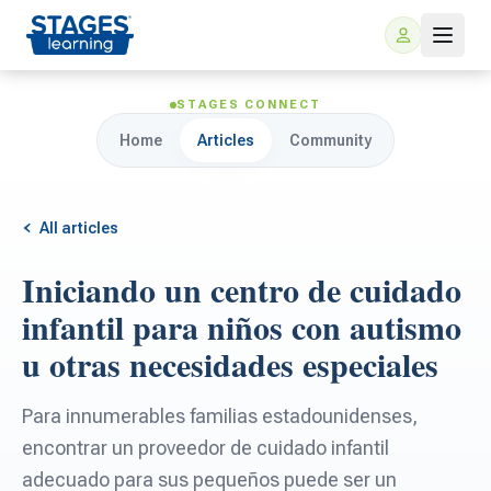
STAGES CONNECT
Home
Articles
Community
All articles
Iniciando un centro de cuidado
For Families
infantil para niños con autismo
u otras necesidades especiales
ARIS Home Learning
For Schools
Para innumerables familias estadounidenses,
Free Resources
For Teachers
encontrar un proveedor de cuidado infantil
adecuado para sus pequeños puede ser un