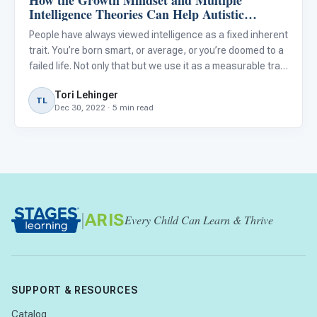
How the Growth Mindset and Multiple
Intelligence Theories Can Help Autistic
Students Grow
People have always viewed intelligence as a fixed inherent
trait. You’re born smart, or average, or you’re doomed to a
failed life. Not only that but we use it as a measurable trait
to be compared with others. Intelligence is often used in
Tori Lehinger
conjunction with academic ability. But
TL
Dec 30, 2022 · 5 min read
|
ARIS
Every Child Can Learn & Thrive
SUPPORT & RESOURCES
Catalog