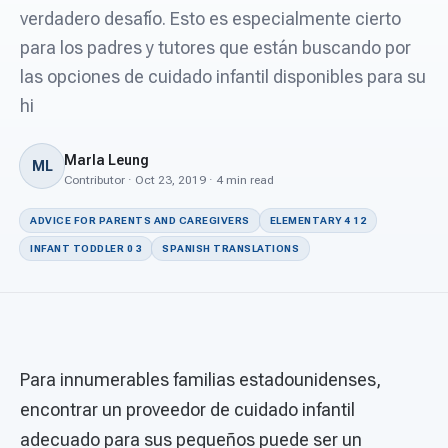
For PreK & Sped Directors
verdadero desafío. Esto es especialmente cierto
para los padres y tutores que están buscando por
For Superintendents
las opciones de cuidado infantil disponibles para su
Connect
hi
Marla Leung
ML
Contributor · Oct 23, 2019 · 4 min read
ADVICE FOR PARENTS AND CAREGIVERS
ELEMENTARY 4 12
INFANT TODDLER 0 3
SPANISH TRANSLATIONS
Para innumerables familias estadounidenses,
encontrar un proveedor de cuidado infantil
adecuado para sus pequeños puede ser un