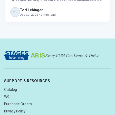
to be compared with others. Intelligence is often used in
Tori Lehinger
conjunction with academic ability. But
TL
Dec 30, 2022 · 5 min read
|
ARIS
Every Child Can Learn & Thrive
SUPPORT & RESOURCES
Catalog
W9
Purchase Orders
Privacy Policy