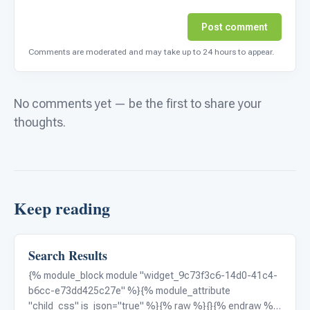
Post comment
Comments are moderated and may take up to 24 hours to appear.
No comments yet — be the first to share your
thoughts.
Keep reading
Search Results
Autism Resources
{% module_block module "widget_9c73f3c6-14d0-41c4-
b6cc-e73dd425c27e" %}{% module_attribute
"child_css" is_json="true" %}{% raw %}{}{% endraw %}