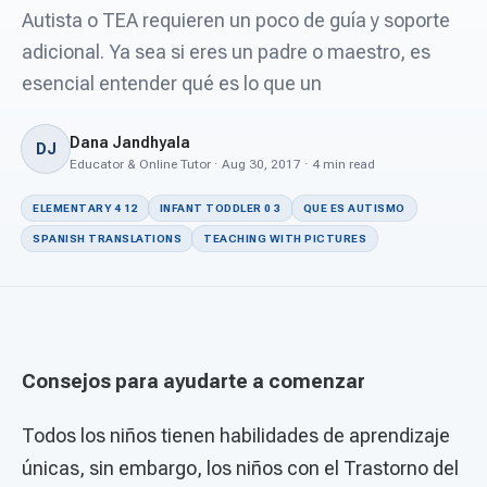
For PreK & Sped Directors
Autista o TEA requieren un poco de guía y soporte
adicional. Ya sea si eres un padre o maestro, es
For Superintendents
esencial entender qué es lo que un
Connect
Dana Jandhyala
DJ
Educator & Online Tutor · Aug 30, 2017 · 4 min read
ELEMENTARY 4 12
INFANT TODDLER 0 3
QUE ES AUTISMO
SPANISH TRANSLATIONS
TEACHING WITH PICTURES
Consejos para ayudarte a comenzar
Todos los niños tienen habilidades de aprendizaje
únicas, sin embargo, los niños con el Trastorno del