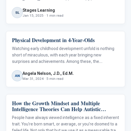
{% end_module_attribute %}{% module_attribute "css"
Stages Learning
is_json="true" %}{% raw %}{}{% endraw %}{%
SL
Jan 15, 2025 · 1 min read
end_module_attribute %}{% module_attribute
Physical Development in 4-Year-Olds
Autism Resources
Watching early childhood development unfold is nothing
short of miraculous, with each year bringing new
surprises and achievements. Among these, the
developmental strides made at the age of four are
Angela Nelson, J.D., Ed.M.
particularly fascinating. This period is a pivotal chapter in
AN
Mar 31, 2024 · 5 min read
a child's physical
How the Growth Mindset and Multiple
Autism Resources
Intelligence Theories Can Help Autistic
Students Grow
People have always viewed intelligence as a fixed inherent
trait. You’re born smart, or average, or you’re doomed to a
failed life. Not only that but we use it as a measurable trait