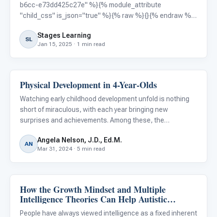
b6cc-e73dd425c27e" %}{% module_attribute
"child_css" is_json="true" %}{% raw %}{}{% endraw %}
{% end_module_attribute %}{% module_attribute "css"
Stages Learning
is_json="true" %}{% raw %}{}{% endraw %}{%
SL
Jan 15, 2025 · 1 min read
end_module_attribute %}{% module_attribute
Physical Development in 4-Year-Olds
Autism Resources
Watching early childhood development unfold is nothing
short of miraculous, with each year bringing new
surprises and achievements. Among these, the
developmental strides made at the age of four are
Angela Nelson, J.D., Ed.M.
particularly fascinating. This period is a pivotal chapter in
AN
Mar 31, 2024 · 5 min read
a child's physical
How the Growth Mindset and Multiple
Autism Resources
Intelligence Theories Can Help Autistic
Students Grow
People have always viewed intelligence as a fixed inherent