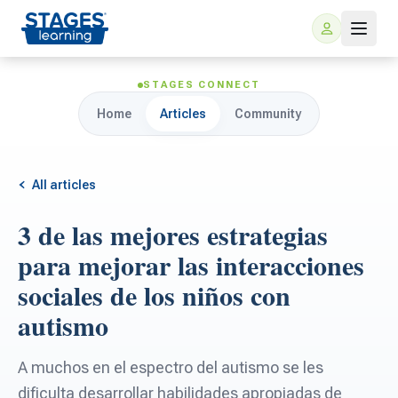
STAGES CONNECT
Home
Articles
Community
All articles
3 de las mejores estrategias
For Families
para mejorar las interacciones
sociales de los niños con
ARIS Home Learning
For Schools
autismo
Free Resources
For Teachers
A muchos en el espectro del autismo se les
dificulta desarrollar habilidades apropiadas de