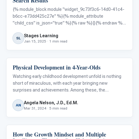
Search Results
{% module_block module "widget_9c73f3c6-14d0-41c4-
b6cc-e73dd425c27e" %}{% module_attribute
"child_css" is_json="true" %}{% raw %}{}{% endraw %}
{% end_module_attribute %}{% module_attribute "css"
Stages Learning
is_json="true" %}{% raw %}{}{% endraw %}{%
SL
Jan 15, 2025 · 1 min read
end_module_attribute %}{% module_attribute
Physical Development in 4-Year-Olds
Autism Resources
Watching early childhood development unfold is nothing
short of miraculous, with each year bringing new
surprises and achievements. Among these, the
developmental strides made at the age of four are
Angela Nelson, J.D., Ed.M.
particularly fascinating. This period is a pivotal chapter in
AN
Mar 31, 2024 · 5 min read
a child's physical
How the Growth Mindset and Multiple
Autism Resources