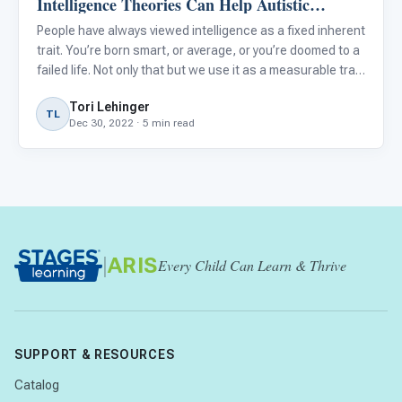
Intelligence Theories Can Help Autistic
Students Grow
People have always viewed intelligence as a fixed inherent
trait. You’re born smart, or average, or you’re doomed to a
failed life. Not only that but we use it as a measurable trait
to be compared with others. Intelligence is often used in
Tori Lehinger
conjunction with academic ability. But
TL
Dec 30, 2022 · 5 min read
|
ARIS
Every Child Can Learn & Thrive
SUPPORT & RESOURCES
Catalog